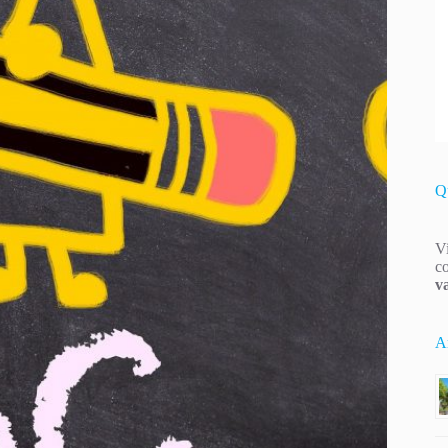
Q
Vi
co
v
Ar