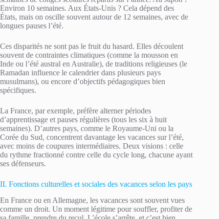
Environ 10 semaines. Aux États-Unis ? Cela dépend des
États, mais on oscille souvent autour de 12 semaines, avec de
longues pauses l’été.
Ces disparités ne sont pas le fruit du hasard. Elles découlent
souvent de contraintes climatiques (comme la mousson en
Inde ou l’été austral en Australie), de traditions religieuses (le
Ramadan influence le calendrier dans plusieurs pays
musulmans), ou encore d’objectifs pédagogiques bien
spécifiques.
La France, par exemple, préfère alterner périodes
d’apprentissage et pauses régulières (tous les six à huit
semaines). D’autres pays, comme le Royaume-Uni ou la
Corée du Sud, concentrent davantage les vacances sur l’été,
avec moins de coupures intermédiaires. Deux visions : celle
du rythme fractionné contre celle du cycle long, chacune ayant
ses défenseurs.
II. Fonctions culturelles et sociales des vacances selon les pays
En France ou en Allemagne, les vacances sont souvent vues
comme un droit. Un moment légitime pour souffler, profiter de
sa famille, prendre du recul. L’école s’arrête, et c’est bien