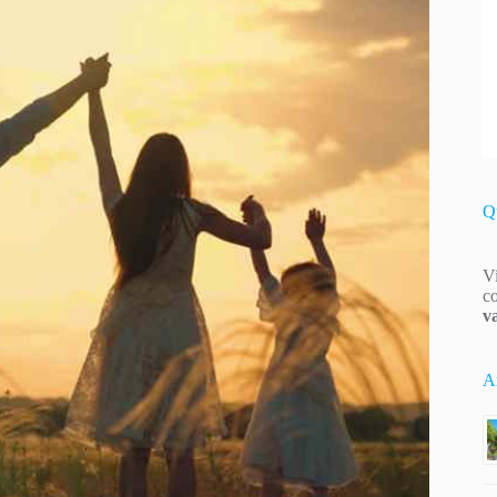
Q
Vi
co
v
Ar