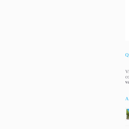
Q
Vi
co
v
Ar