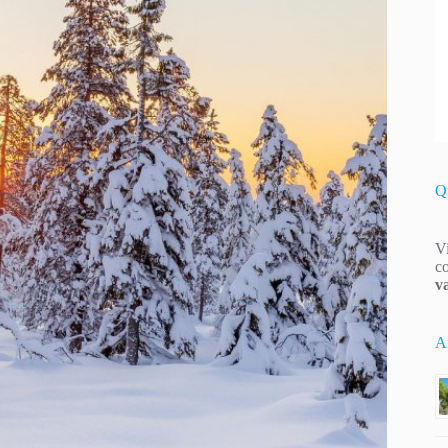
Q
Vi
co
v
Ar