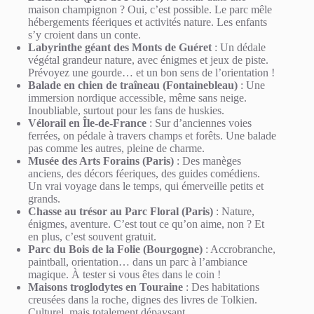
maison champignon ? Oui, c’est possible. Le parc mêle
hébergements féeriques et activités nature. Les enfants
s’y croient dans un conte.
Labyrinthe géant des Monts de Guéret
: Un dédale
végétal grandeur nature, avec énigmes et jeux de piste.
Prévoyez une gourde… et un bon sens de l’orientation !
Balade en chien de traîneau (Fontainebleau)
: Une
immersion nordique accessible, même sans neige.
Inoubliable, surtout pour les fans de huskies.
Vélorail en Île-de-France
: Sur d’anciennes voies
ferrées, on pédale à travers champs et forêts. Une balade
pas comme les autres, pleine de charme.
Musée des Arts Forains (Paris)
: Des manèges
anciens, des décors féeriques, des guides comédiens.
Un vrai voyage dans le temps, qui émerveille petits et
grands.
Chasse au trésor au Parc Floral (Paris)
: Nature,
énigmes, aventure. C’est tout ce qu’on aime, non ? Et
en plus, c’est souvent gratuit.
Parc du Bois de la Folie (Bourgogne)
: Accrobranche,
paintball, orientation… dans un parc à l’ambiance
magique. À tester si vous êtes dans le coin !
Maisons troglodytes en Touraine
: Des habitations
creusées dans la roche, dignes des livres de Tolkien.
Culturel, mais totalement dépaysant.