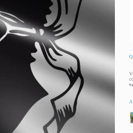
Q
Vi
co
v
Ar