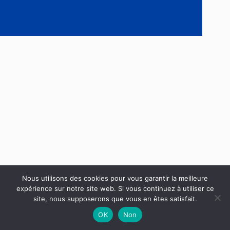
Nous utilisons des cookies pour vous garantir la meilleure
Copyright © 2026 Toutes les dates des vacances scolaires
expérience sur notre site web. Si vous continuez à utiliser ce
site, nous supposerons que vous en êtes satisfait.
OK
Non
Mentions légales
Plan du site
Politique en matière de cookies