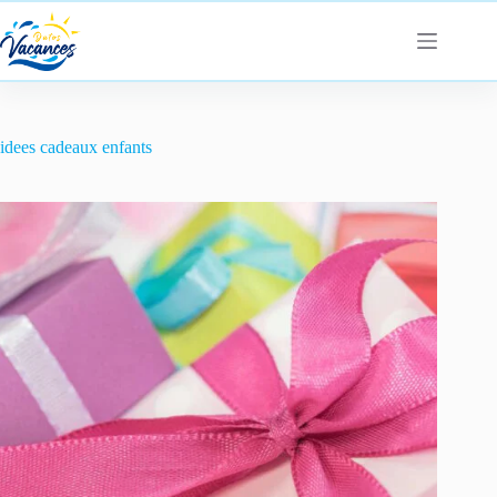
Passer
au
contenu
idees cadeaux enfants