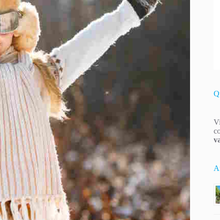
Q
Vi
co
v
Ar