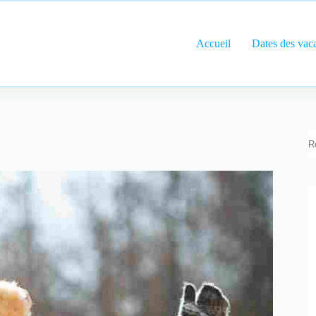
Accueil
Dates des vac
R