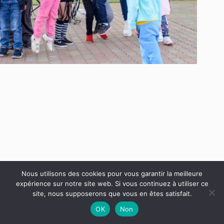
Nous utilisons des cookies pour vous garantir la meilleure
Copyright © 2026 Toutes les dates des vacances scolaires
expérience sur notre site web. Si vous continuez à utiliser ce
site, nous supposerons que vous en êtes satisfait.
OK
Non
Mentions légales
Plan du site
Politique en matière de cookies