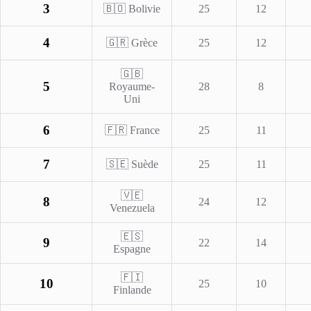
3
🇧🇴 Bolivie
25
12
4
🇬🇷 Grèce
25
12
🇬🇧
5
Royaume-
28
8
Uni
6
🇫🇷 France
25
11
7
🇸🇪 Suède
25
11
🇻🇪
8
24
12
Venezuela
🇪🇸
9
22
14
Espagne
🇫🇮
10
25
10
Finlande