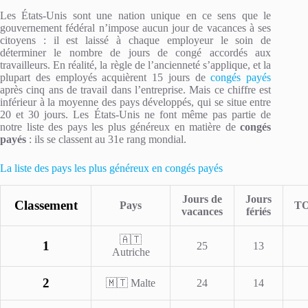
Les États-Unis sont une nation unique en ce sens que le
gouvernement fédéral n’impose aucun jour de vacances à ses
citoyens : il est laissé à chaque employeur le soin de
déterminer le nombre de jours de congé accordés aux
travailleurs. En réalité, la règle de l’ancienneté s’applique, et la
plupart des employés acquièrent 15 jours de
congés payés
après cinq ans de travail dans l’entreprise. Mais ce chiffre est
inférieur à la moyenne des pays développés, qui se situe entre
20 et 30 jours. Les États-Unis ne font même pas partie de
notre liste des pays les plus généreux en matière de
congés
payés
: ils se classent au 31e rang mondial.
La liste des pays les plus généreux en congés payés
Jours de
Jours
Classement
Pays
T
vacances
fériés
🇦🇹
1
25
13
Autriche
2
🇲🇹 Malte
24
14