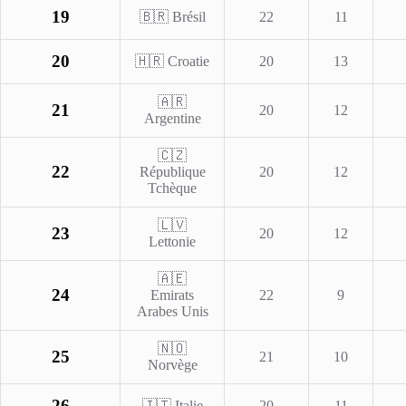
19
🇧🇷 Brésil
22
11
20
🇭🇷 Croatie
20
13
🇦🇷
21
20
12
Argentine
🇨🇿
22
République
20
12
Tchèque
🇱🇻
23
20
12
Lettonie
🇦🇪
24
Emirats
22
9
Arabes Unis
🇳🇴
25
21
10
Norvège
26
🇮🇹 Italie
20
11