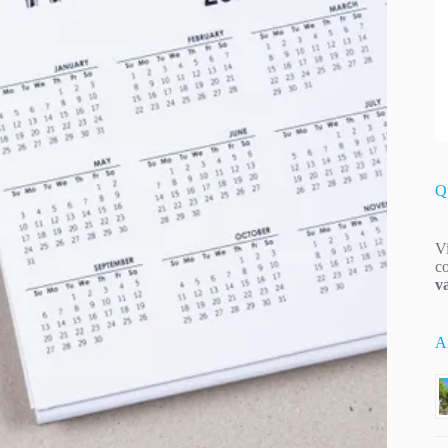
Q
Vi
co
v
Ar