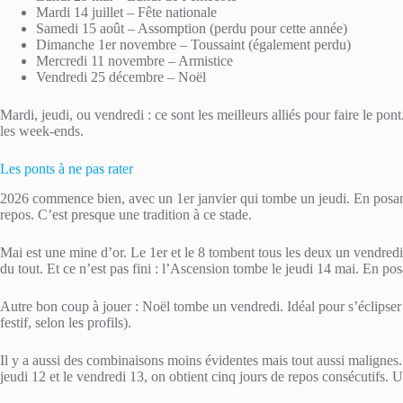
Mardi 14 juillet – Fête nationale
Samedi 15 août – Assomption (perdu pour cette année)
Dimanche 1er novembre – Toussaint (également perdu)
Mercredi 11 novembre – Armistice
Vendredi 25 décembre – Noël
Mardi, jeudi, ou vendredi : ce sont les meilleurs alliés pour faire le pon
les week-ends.
Les ponts à ne pas rater
2026 commence bien, avec un 1er janvier qui tombe un jeudi. En posant
repos. C’est presque une tradition à ce stade.
Mai est une mine d’or. Le 1er et le 8 tombent tous les deux un vendred
du tout. Et ce n’est pas fini : l’Ascension tombe le jeudi 14 mai. En pos
Autre bon coup à jouer : Noël tombe un vendredi. Idéal pour s’éclipser
festif, selon les profils).
Il y a aussi des combinaisons moins évidentes mais tout aussi maligne
jeudi 12 et le vendredi 13, on obtient cinq jours de repos consécutifs. 