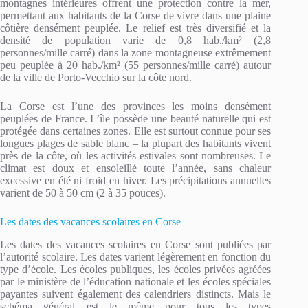
montagnes intérieures offrent une protection contre la mer,
permettant aux habitants de la Corse de vivre dans une plaine
côtière densément peuplée. Le relief est très diversifié et la
densité de population varie de 0,8 hab./km² (2,8
personnes/mille carré) dans la zone montagneuse extrêmement
peu peuplée à 20 hab./km² (55 personnes/mille carré) autour
de la ville de Porto-Vecchio sur la côte nord.
La Corse est l’une des provinces les moins densément
peuplées de France. L’île possède une beauté naturelle qui est
protégée dans certaines zones. Elle est surtout connue pour ses
longues plages de sable blanc – la plupart des habitants vivent
près de la côte, où les activités estivales sont nombreuses. Le
climat est doux et ensoleillé toute l’année, sans chaleur
excessive en été ni froid en hiver. Les précipitations annuelles
varient de 50 à 50 cm (2 à 35 pouces).
Les dates des vacances scolaires en Corse
Les dates des vacances scolaires en Corse sont publiées par
l’autorité scolaire. Les dates varient légèrement en fonction du
type d’école. Les écoles publiques, les écoles privées agréées
par le ministère de l’éducation nationale et les écoles spéciales
payantes suivent également des calendriers distincts. Mais le
schéma général est le même pour tous les types